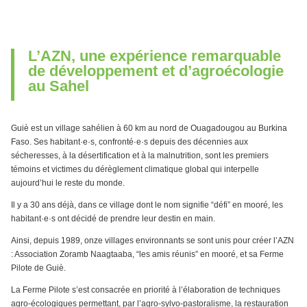
L’AZN, une expérience remarquable
de développement et d’agroécologie
au Sahel
Guiè est un village sahélien à 60 km au nord de Ouagadougou au Burkina
Faso. Ses habitant·e·s, confronté·e·s depuis des décennies aux
sécheresses, à la désertification et à la malnutrition, sont les premiers
témoins et victimes du dérèglement climatique global qui interpelle
aujourd’hui le reste du monde.
Il y a 30 ans déjà, dans ce village dont le nom signifie “défi” en mooré, les
habitant·e·s ont décidé de prendre leur destin en main.
Ainsi, depuis 1989, onze villages environnants se sont unis pour créer l’AZN
: Association Zoramb Naagtaaba, “les amis réunis” en mooré, et sa Ferme
Pilote de Guiè.
La Ferme Pilote s’est consacrée en priorité à l’élaboration de techniques
agro-écologiques permettant, par l’agro-sylvo-pastoralisme, la restauration