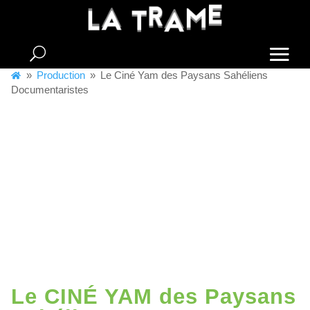
Skip
to
content
A
»
Production
»
Le Ciné Yam des Paysans Sahéliens
c
Documentaristes
c
u
e
i
l
Le CINÉ YAM des Paysans