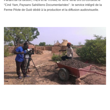
Partant de ce besoin, l’AZN et la TRAME et Terre Verte ont co-construit le
“Ciné Yam, Paysans Sahéliens Documentaristes” : le service intégré de la
Ferme Pilote de Guiè dédié à la production et la diffusion audiovisuelle.