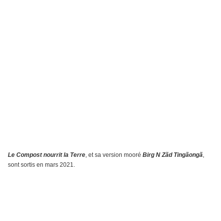
Le Compost nourrit la Terre
, et sa version mooré
Birg N Zãd Tingãongã
,
sont sortis en mars 2021.