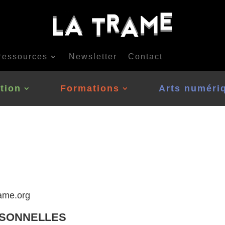
essources
Newsletter
Contact
tion
Formations
Arts numéri
rame.org
RSONNELLES