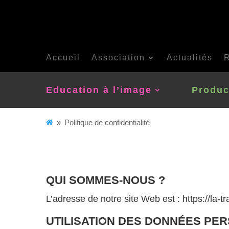
Skip
to
content
Accueil
Association
Actualités
R
Education à l’image
Produc
A
»
Politique de confidentialité
c
c
u
QUI SOMMES-NOUS ?
e
L’adresse de notre site Web est : https://la-t
i
l
UTILISATION DES DONNÉES PE