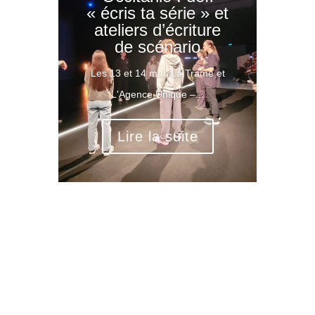
« écris ta série » et
ateliers d’écriture
de scénario
Les 13 et 14 mai, La Trame et
L'Agence Unique –...
Lire la suite
Rechercher: