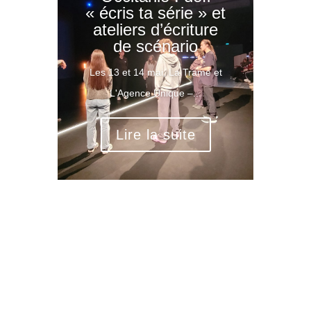
« écris ta série » et
ateliers d’écriture
de scénario
Les 13 et 14 mai, La Trame et
L'Agence Unique –...
Lire la suite
Rechercher: