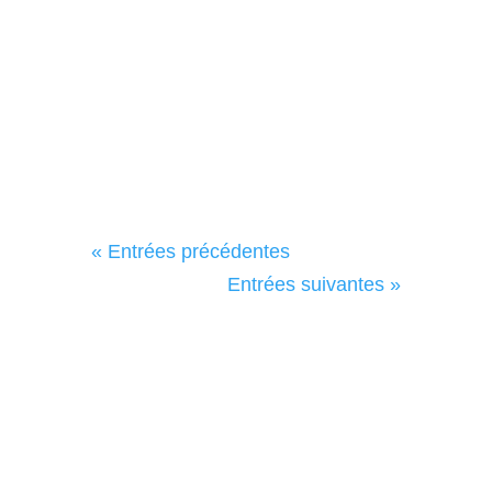
La Trame met en place...
« Entrées précédentes
Entrées suivantes »