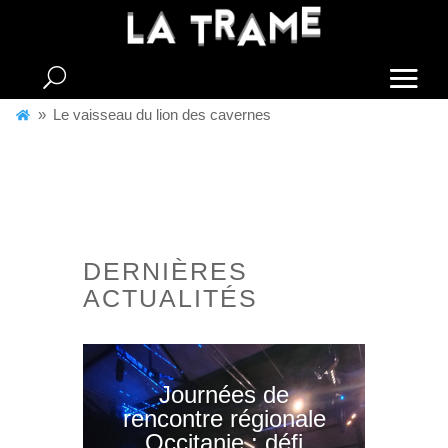
Skip
to
content
A
»
Le vaisseau du lion des cavernes
c
c
u
e
i
DERNIÈRES
ACTUALITÉS
l
Journées de
rencontre régionale
Occitanie : défi