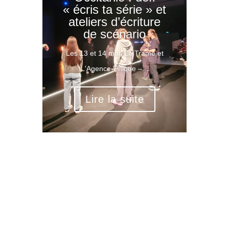
« écris ta série » et
ateliers d’écriture
de scénario
Les 13 et 14 mai, La Trame et
L'Agence Unique –...
Lire la suite
Rechercher: