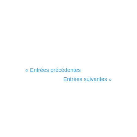
La Trame met en place...
« Entrées précédentes
Entrées suivantes »