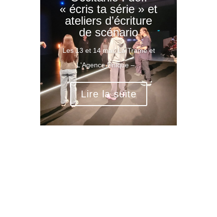
« écris ta série » et
ateliers d’écriture
de scénario
Les 13 et 14 mai, La Trame et
L'Agence Unique –...
Lire la suite
Rechercher: