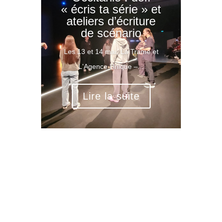
« écris ta série » et
ateliers d’écriture
de scénario
Les 13 et 14 mai, La Trame et
L'Agence Unique –...
Lire la suite
Rechercher: