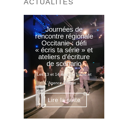
ACTUALITÉS
Journées de
rencontre régionale
Occitanie : défi
« écris ta série » et
ateliers d’écriture
de scénario
Les 13 et 14 mai, La Trame et
L'Agence Unique –...
Lire la suite